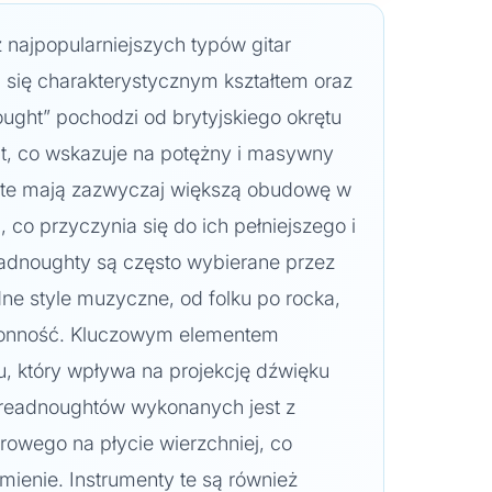
z najpopularniejszych typów gitar
 się charakterystycznym kształtem oraz
ght” pochodzi od brytyjskiego okrętu
, co wskazuje na potężny i masywny
ry te mają zazwyczaj większą obudowę w
 co przyczynia się do ich pełniejszego i
eadnoughty są często wybierane przez
e style muzyczne, od folku po rocka,
ronność. Kluczowym elementem
usu, który wpływa na projekcję dźwięku
 dreadnoughtów wykonanych jest z
owego na płycie wierzchniej, co
ienie. Instrumenty te są również