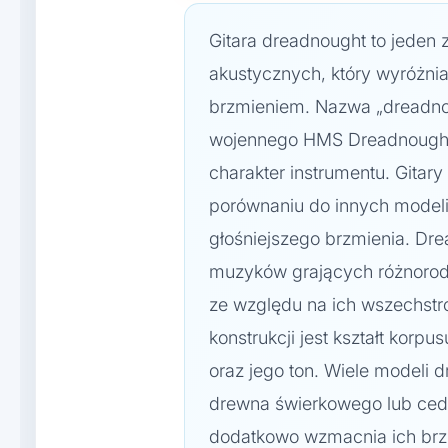
Gitara dreadnought to jeden 
akustycznych, który wyróżnia
brzmieniem. Nazwa „dreadnou
wojennego HMS Dreadnought
charakter instrumentu. Gita
porównaniu do innych modeli,
głośniejszego brzmienia. Dr
muzyków grających różnorodn
ze względu na ich wszechst
konstrukcji jest kształt korp
oraz jego ton. Wiele modeli
drewna świerkowego lub cedr
dodatkowo wzmacnia ich brzm