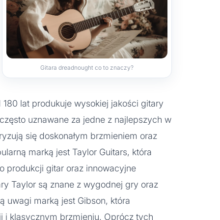
Gitara dreadnought co to znaczy?
 180 lat produkuje wysokiej jakości gitary
ą często uznawane za jedne z najlepszych w
eryzują się doskonałym brzmieniem oraz
larną marką jest Taylor Guitars, która
 produkcji gitar oraz innowacyjne
ary Taylor są znane z wygodnej gry oraz
ą uwagi marką jest Gibson, która
rii i klasycznym brzmieniu. Oprócz tych