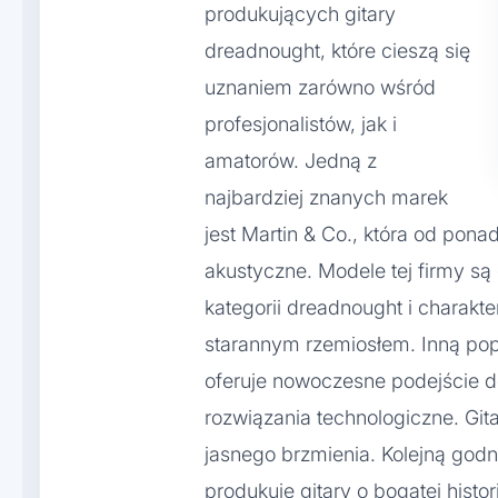
produkujących gitary
dreadnought, które cieszą się
uznaniem zarówno wśród
profesjonalistów, jak i
amatorów. Jedną z
najbardziej znanych marek
jest Martin & Co., która od ponad
akustyczne. Modele tej firmy s
kategorii dreadnought i charakt
starannym rzemiosłem. Inną popu
oferuje nowoczesne podejście do
rozwiązania technologiczne. Git
jasnego brzmienia. Kolejną godn
produkuje gitary o bogatej histo