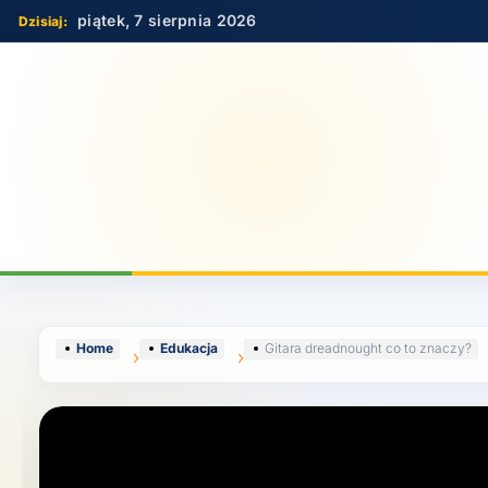
Skip
piątek, 7 sierpnia 2026
to
content
Home
Edukacja
Gitara dreadnought co to znaczy?