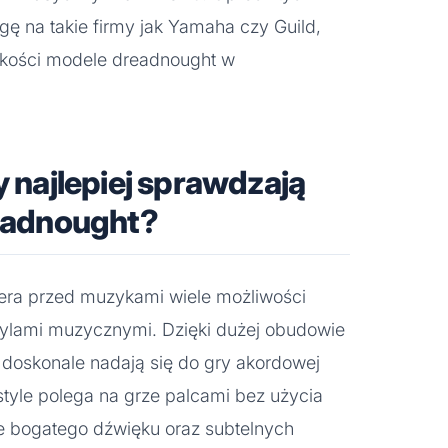
ę na takie firmy jak Yamaha czy Guild,
jakości modele dreadnought w
y najlepiej sprawdzają
readnought?
iera przed muzykami wiele możliwości
stylami muzycznymi. Dzięki dużej obudowie
e doskonale nadają się do gry akordowej
rstyle polega na grze palcami bez użycia
e bogatego dźwięku oraz subtelnych