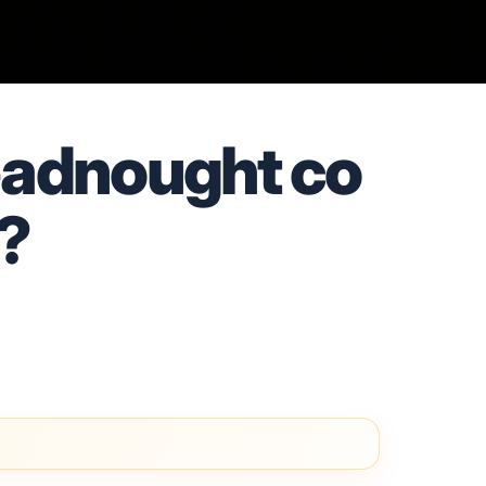
eadnought co
?