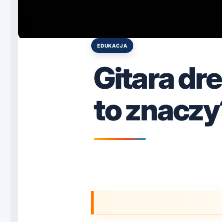
EDUKACJA
Posted
in
Gitara dr
to znaczy