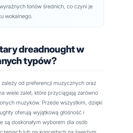
wyraźnych tonów średnich, co czyni je
tu wokalnego.
gitary dreadnought w
nnych typów?
o zależy od preferencji muzycznych oraz
ma wiele zalet, które przyciągają zarówno
zonych muzyków. Przede wszystkim, dzięki
ughty oferują wyjątkową głośność i
 że są doskonałym wyborem dla osób
czeniach lub na koncertach na świeżym