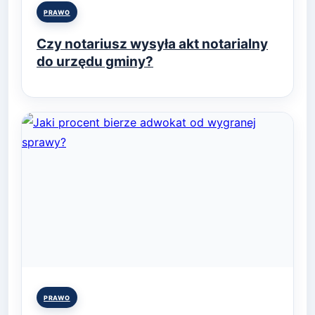
Posted
PRAWO
in
Czy notariusz wysyła akt notarialny
do urzędu gminy?
Posted
PRAWO