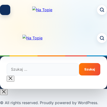
Skip
to
content
Szukaj:
Close
search
© All rights reserved. Proudly powered by WordPress.