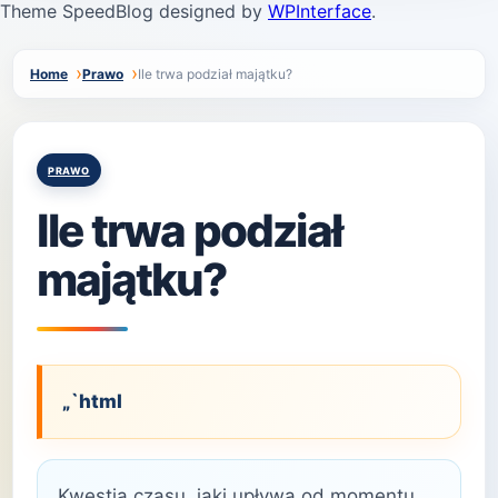
Theme SpeedBlog designed by
WPInterface
.
Home
Prawo
Ile trwa podział majątku?
Posted
PRAWO
in
Ile trwa podział
majątku?
„`html
Kwestia czasu, jaki upływa od momentu