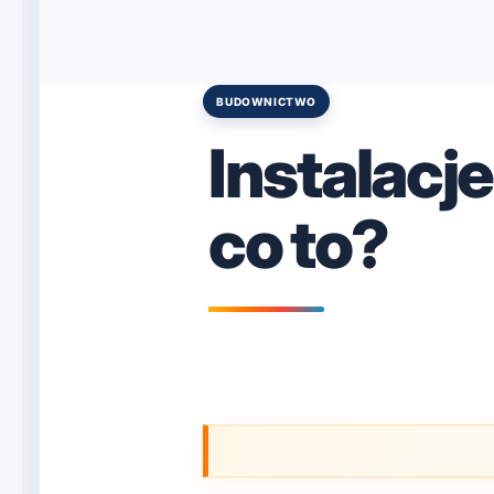
BUDOWNICTWO
Posted
in
Instalacj
co to?