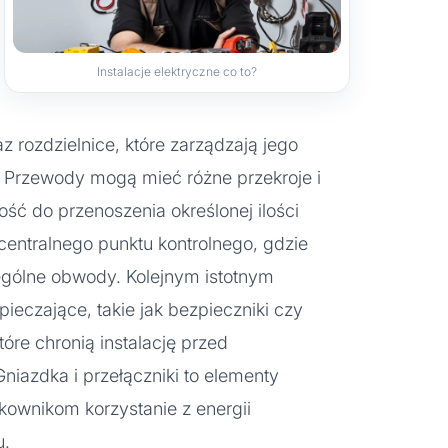
Instalacje elektryczne co to?
az rozdzielnice, które zarządzają jego
 Przewody mogą mieć różne przekroje i
ość do przenoszenia określonej ilości
ę centralnego punktu kontrolnego, gdzie
zególne obwody. Kolejnym istotnym
eczające, takie jak bezpieczniki czy
óre chronią instalację przed
niazdka i przełączniki to elementy
kownikom korzystanie z energii
u.