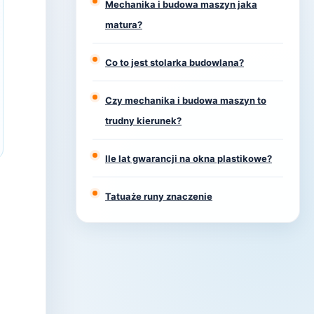
Mechanika i budowa maszyn jaka
matura?
Co to jest stolarka budowlana?
Czy mechanika i budowa maszyn to
trudny kierunek?
Ile lat gwarancji na okna plastikowe?
Tatuaże runy znaczenie