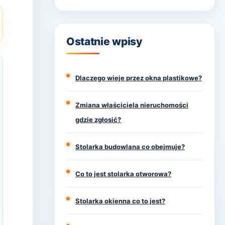
Ostatnie wpisy
Dlaczego wieje przez okna plastikowe?
Zmiana właściciela nieruchomości
gdzie zgłosić?
Stolarka budowlana co obejmuje?
Co to jest stolarka otworowa?
Stolarka okienna co to jest?