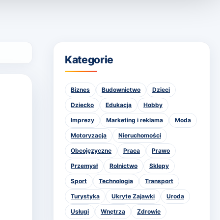
Kategorie
Biznes
Budownictwo
Dzieci
Dziecko
Edukacja
Hobby
Imprezy
Marketing i reklama
Moda
Motoryzacja
Nieruchomości
Obcojęzyczne
Praca
Prawo
Przemysł
Rolnictwo
Sklepy
Sport
Technologia
Transport
Turystyka
Ukryte Zajawki
Uroda
Usługi
Wnętrza
Zdrowie