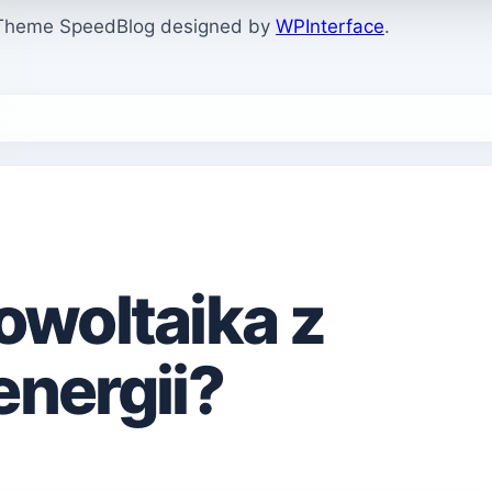
. Theme SpeedBlog designed by
WPInterface
.
towoltaika z
nergii?