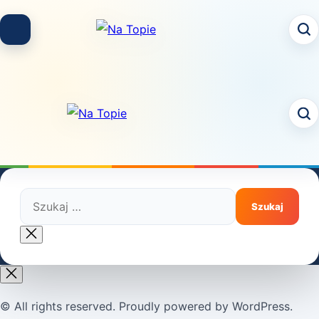
Skip
to
content
Szukaj:
Close
search
© All rights reserved. Proudly powered by WordPress.