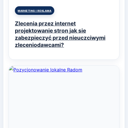
Posted
MARKETING I REKLAMA
in
Zlecenia przez internet
projektowanie stron jak sie
zabezpieczyć przed nieuczciwymi
zleceniodawcami?