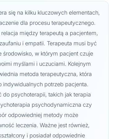
ra się na kilku kluczowych elementach,
aczenie dla procesu terapeutycznego.
t relacja między terapeutą a pacjentem,
zaufaniu i empatii. Terapeuta musi być
e środowisko, w którym pacjent czuje
woimi myślami i uczuciami. Kolejnym
iednia metoda terapeutyczna, która
 indywidualnych potrzeb pacjenta.
 do psychoterapii, takich jak terapia
sychoterapia psychodynamiczna czy
ybór odpowiedniej metody może
ność leczenia. Ważne jest również,
kształcony i posiadał odpowiednie