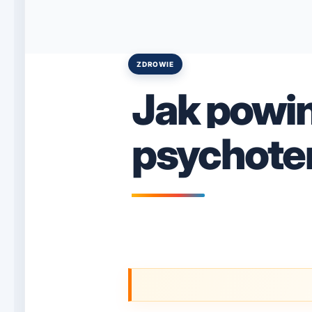
ZDROWIE
Posted
in
Jak powi
psychote