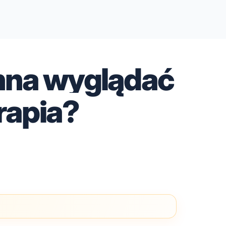
nna wyglądać
rapia?