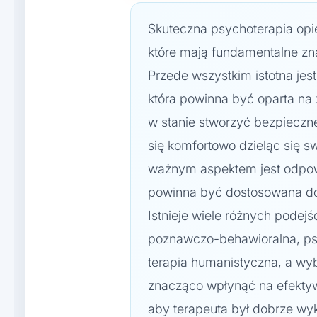
Skuteczna psychoterapia opie
które mają fundamentalne zn
Przede wszystkim istotna jes
która powinna być oparta na 
w stanie stworzyć bezpieczn
się komfortowo dzieląc się s
ważnym aspektem jest odpow
powinna być dostosowana do
Istnieje wiele różnych podejść
poznawczo-behawioralna, p
terapia humanistyczna, a w
znacząco wpłynąć na efektyw
aby terapeuta był dobrze wy