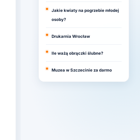
Jakie kwiaty na pogrzebie młodej
osoby?
Drukarnia Wrocław
Ile ważą obrączki ślubne?
Muzea w Szczecinie za darmo