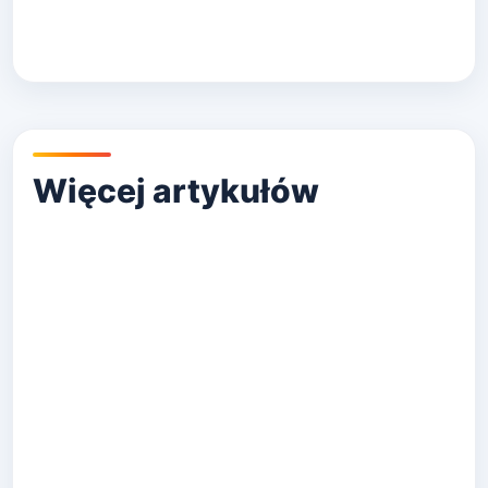
Posted
BUDOWNICTWO
in
Stolarka okienna co to jest?