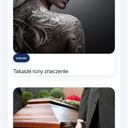
USŁUGI
Posted
in
Tatuaże runy znaczenie