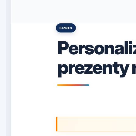
BIZNES
Posted
in
Personal
prezenty 