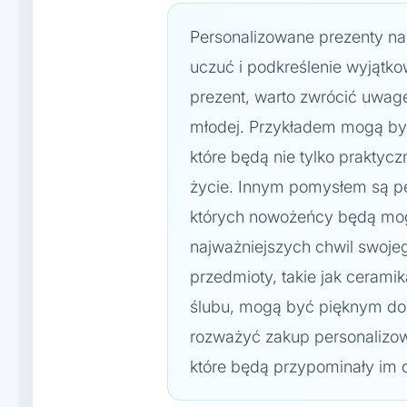
Personalizowane prezenty na
uczuć i podkreślenie wyjątko
prezent, warto zwrócić uwagę
młodej. Przykładem mogą by
które będą nie tylko praktycz
życie. Innym pomysłem są pe
których nowożeńcy będą mog
najważniejszych chwil swojeg
przedmioty, takie jak cerami
ślubu, mogą być pięknym do
rozważyć zakup personalizo
które będą przypominały im o