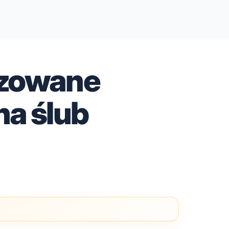
izowane
na ślub