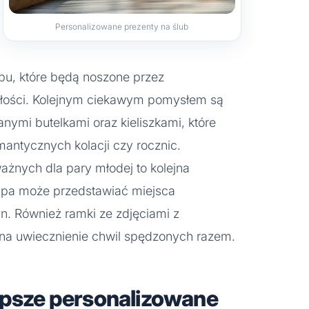
Personalizowane prezenty na ślub
ubu, które będą noszone przez
łości. Kolejnym ciekawym pomysłem są
ymi butelkami oraz kieliszkami, które
ntycznych kolacji czy rocznic.
żnych dla pary młodej to kolejna
apa może przedstawiać miejsca
n. Również ramki ze zdjęciami z
na uwiecznienie chwil spędzonych razem.
epsze personalizowane