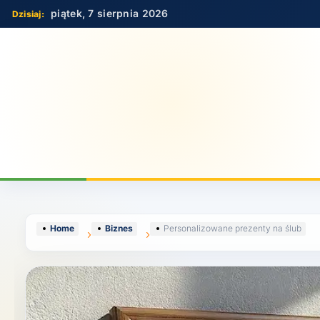
Skip
piątek, 7 sierpnia 2026
to
content
Home
Biznes
Personalizowane prezenty na ślub