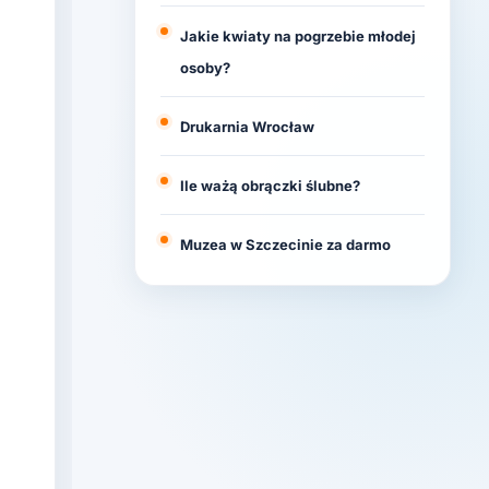
Jakie kwiaty na pogrzebie młodej
osoby?
Drukarnia Wrocław
Ile ważą obrączki ślubne?
Muzea w Szczecinie za darmo