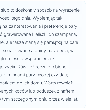
 ślub to doskonały sposób na wyrażenie
wości tego dnia. Wybierając taki
 na zainteresowania i preferencje pary
ć grawerowane kieliszki do szampana,
ne, ale także staną się pamiątką na całe
rsonalizowane albumy na zdjęcia, w
li umieścić wspomnienia z
o życia. Również ręcznie robione
ka z imionami pary młodej czy datą
datkiem do ich domu. Warto również
wanych koców lub poduszek z haftem,
 tym szczególnym dniu przez wiele lat.