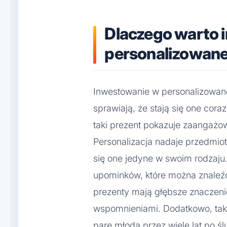
Dlaczego warto
personalizowane
Inwestowanie w personalizowane 
sprawiają, że stają się one cora
taki prezent pokazuje zaangażo
Personalizacja nadaje przedmioto
się one jedyne w swoim rodzaju
upominków, które można znaleź
prezenty mają głębsze znaczenie
wspomnieniami. Dodatkowo, ta
parę młodą przez wiele lat po śl