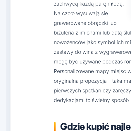
zachwycą każdą parę młodą.
Na czoło wysuwają się
grawerowane obrączki lub
biżuteria z imionami lub datą śl
nowożeńców jako symbol ich mi
zestawy do wina z wygrawerowan
mogą być używane podczas roma
Personalizowane mapy miejsc wa
oryginalna propozycja – taka m
pierwszych spotkań czy zaręczy
dedykacjami to świetny sposób 
Gdzie kupić najl