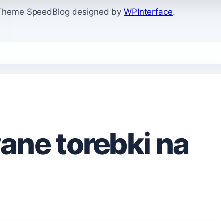
. Theme SpeedBlog designed by
WPInterface
.
ane torebki na