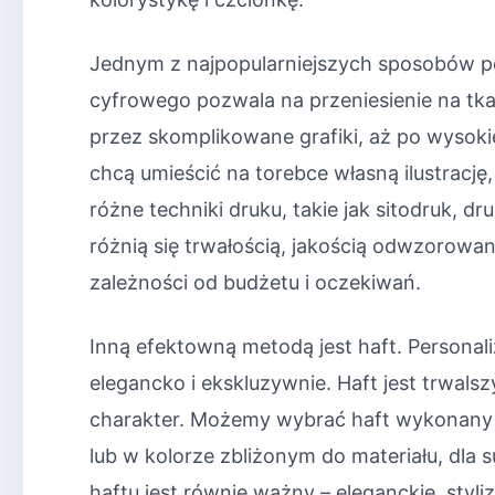
Jednym z najpopularniejszych sposobów per
cyfrowego pozwala na przeniesienie na tk
przez skomplikowane grafiki, aż po wysokiej
chcą umieścić na torebce własną ilustrację, 
różne techniki druku, takie jak sitodruk, d
różnią się trwałością, jakością odwzorowa
zależności od budżetu i oczekiwań.
Inną efektowną metodą jest haft. Personal
elegancko i ekskluzywnie. Haft jest trwals
charakter. Możemy wybrać haft wykonany n
lub w kolorze zbliżonym do materiału, dla 
haftu jest równie ważny – eleganckie, sty