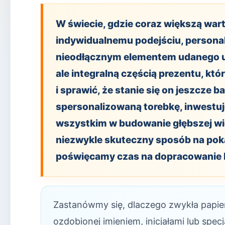
W świecie, gdzie coraz większą warto
indywidualnemu podejściu, personal
nieodłącznym elementem udanego u
ale integralną częścią prezentu, kt
i sprawić, że stanie się on jeszcze 
spersonalizowaną torebkę, inwestuje
wszystkim w budowanie głębszej wię
niezwykle skuteczny sposób na pok
poświęcamy czas na dopracowanie 
Zastanówmy się, dlaczego zwykła papier
ozdobionej imieniem, inicjałami lub specj