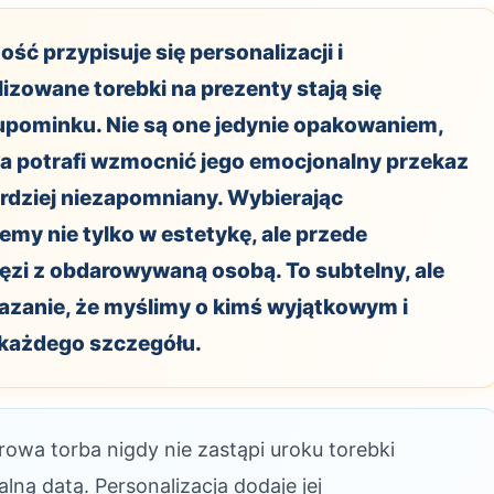
ść przypisuje się personalizacji i
izowane torebki na prezenty stają się
pominku. Nie są one jedynie opakowaniem,
óra potrafi wzmocnić jego emocjonalny przekaz
bardziej niezapomniany. Wybierając
my nie tylko w estetykę, ale przede
zi z obdarowywaną osobą. To subtelny, ale
azanie, że myślimy o kimś wyjątkowym i
każdego szczegółu.
owa torba nigdy nie zastąpi uroku torebki
alną datą. Personalizacja dodaje jej