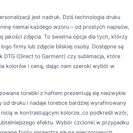
sonalizacji jest nadruk. Dziś technologia druku
aninę niemal każdego wzoru – od prostych napisów,
 jakości zdjęcia. To świetna opcja dla tych, którzy
logo firmy lub zdjęcie bliskiej osoby. Dostępne są
ruk DTG (Direct to Garment) czy sublimacja, które
nia kolorów i ceną, dając nam szeroki wybór w
izowane torebki z haftem prezentują się niezwykle
zy od druku i nadaje torebce bardziej wyrafinowany
icią w kontrastującym kolorze, co podkreśli wzór,
subtelniejszego efektu. Wybór czcionki w przypadku
lizowane fonty sprawdzą się na wieczorowych