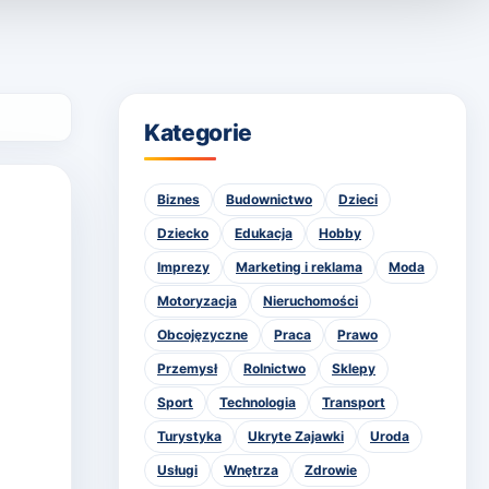
Kategorie
Biznes
Budownictwo
Dzieci
Dziecko
Edukacja
Hobby
Imprezy
Marketing i reklama
Moda
Motoryzacja
Nieruchomości
Obcojęzyczne
Praca
Prawo
Przemysł
Rolnictwo
Sklepy
Sport
Technologia
Transport
Turystyka
Ukryte Zajawki
Uroda
Usługi
Wnętrza
Zdrowie