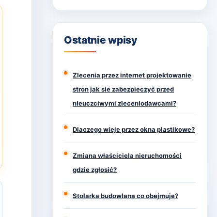
Ostatnie wpisy
Zlecenia przez internet projektowanie
stron jak sie zabezpieczyć przed
nieuczciwymi zleceniodawcami?
Dlaczego wieje przez okna plastikowe?
Zmiana właściciela nieruchomości
gdzie zgłosić?
Stolarka budowlana co obejmuje?