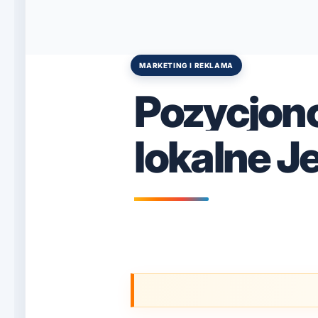
MARKETING I REKLAMA
Posted
in
Pozycjon
lokalne J