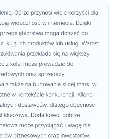
eniej Górze przynosi wiele korzyści dla
woją widoczność w internecie. Dzięki
 przedsiębiorstwa mogą dotrzeć do
szukują ich produktów lub usług. Wzrost
ukiwania przekłada się na większy
 co z kolei może prowadzić do
fertowych oraz sprzedaży.
ala także na budowanie silnej marki w
totne w kontekście konkurencji. Klienci
okalnych dostawców, dlatego obecność
st kluczowa. Dodatkowo, dobrze
ernetowa może przyciągać uwagę nie
rtnerów biznesowych oraz inwestorów.