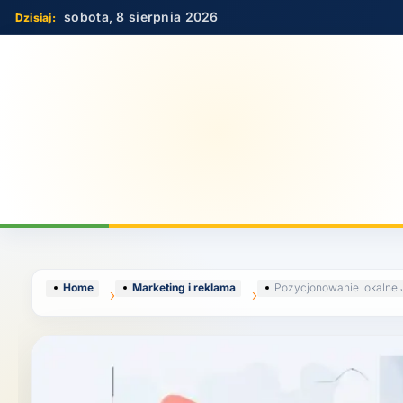
Skip
sobota, 8 sierpnia 2026
to
content
Home
Marketing i reklama
Pozycjonowanie lokalne 