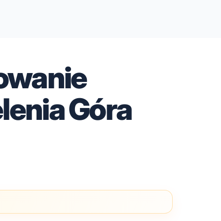
owanie
elenia Góra