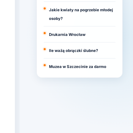
Jakie kwiaty na pogrzebie młodej
osoby?
Drukarnia Wrocław
Ile ważą obrączki ślubne?
Muzea w Szczecinie za darmo