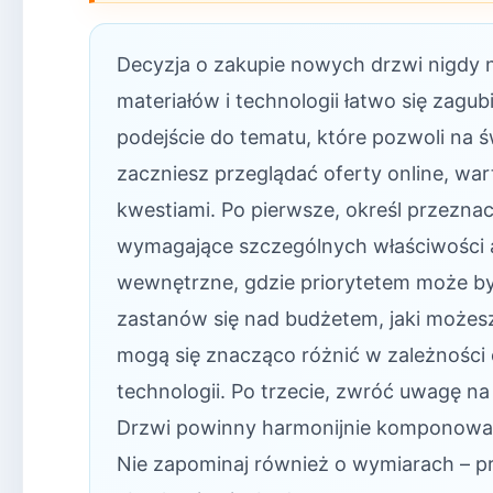
Decyzja o zakupie nowych drzwi nigdy n
materiałów i technologii łatwo się zagu
podejście do tematu, które pozwoli na 
zaczniesz przeglądać oferty online, wa
kwestiami. Po pierwsze, określ przezna
wymagające szczególnych właściwości a
wewnętrzne, gdzie priorytetem może być 
zastanów się nad budżetem, jaki możes
mogą się znacząco różnić w zależności 
technologii. Po trzecie, zwróć uwagę na
Drzwi powinny harmonijnie komponować s
Nie zapominaj również o wymiarach – p