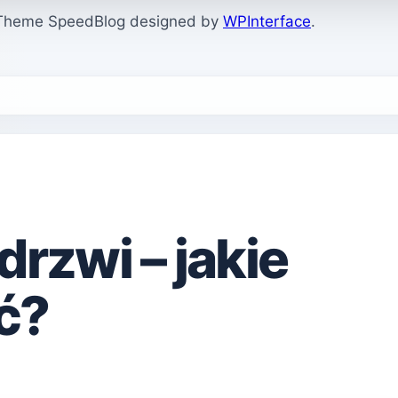
. Theme SpeedBlog designed by
WPInterface
.
drzwi – jakie
ić?