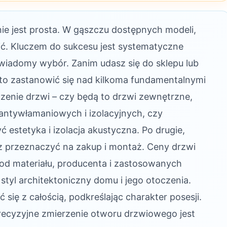
ie jest prosta. W gąszczu dostępnych modeli,
bić. Kluczem do sukcesu jest systematyczne
świadomy wybór. Zanim udasz się do sklepu lub
rto zastanowić się nad kilkoma fundamentalnymi
czenie drzwi – czy będą to drzwi zewnętrzne,
ntywłamaniowych i izolacyjnych, czy
estetyka i izolacja akustyczna. Po drugie,
z przeznaczyć na zakup i montaż. Ceny drzwi
od materiału, producenta i zastosowanych
 styl architektoniczny domu i jego otoczenia.
ię z całością, podkreślając charakter posesji.
recyzyjne zmierzenie otworu drzwiowego jest