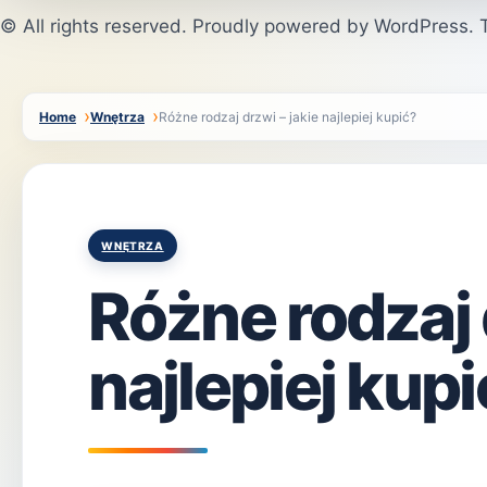
© All rights reserved. Proudly powered by WordPress
Home
Wnętrza
Różne rodzaj drzwi – jakie najlepiej kupić?
Posted
WNĘTRZA
in
Różne rodzaj 
najlepiej kup