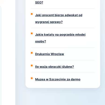
SEO?
Jaki procent bierze adwokat od
wygranej sprawy?
Jakie kwiaty na pogrzebie młodej
osoby?
Drukarnia Wrocław
Ile ważą obrączki ślubne?
Muzea w Szczecinie za darmo