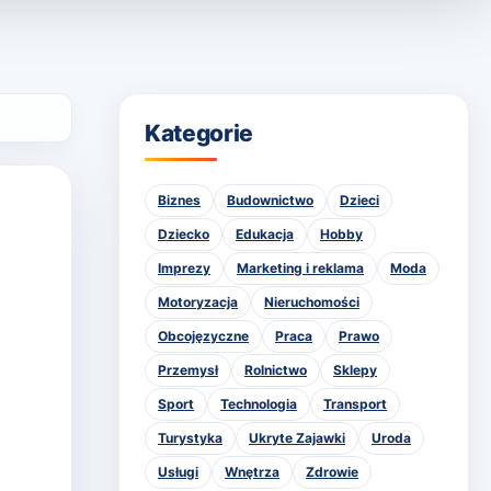
Kategorie
Biznes
Budownictwo
Dzieci
Dziecko
Edukacja
Hobby
Imprezy
Marketing i reklama
Moda
Motoryzacja
Nieruchomości
Obcojęzyczne
Praca
Prawo
Przemysł
Rolnictwo
Sklepy
Sport
Technologia
Transport
Turystyka
Ukryte Zajawki
Uroda
Usługi
Wnętrza
Zdrowie