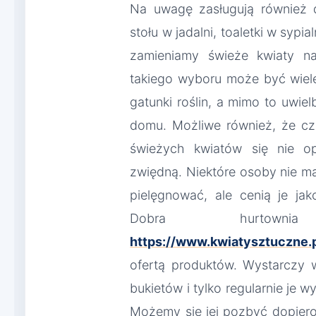
Na uwagę zasługują również de
stołu w jadalni, toaletki w sypia
zamieniamy świeże kwiaty n
takiego wyboru może być wiele
gatunki roślin, a mimo to uwie
domu. Możliwe również, że c
świeżych kwiatów się nie o
zwiędną. Niektóre osoby nie maj
pielęgnować, ale cenią je j
Dobra hurtowni
https://www.kwiatysztuczne.p
ofertą produktów. Wystarczy 
bukietów i tylko regularnie je
Możemy się jej pozbyć dopiero