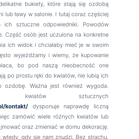
likatne bukiety, które stają się ozdobą
lni lub ławy w salonie. I tutaj coraz częściej
a ich sztuczne odpowiedniki. Powodów
. Część osób jest uczulona na konkretne
lbia ich widok i chciałaby mieć je w swoim
zęsto wyjeżdżamy i wiemy, że kupowanie
płaca, bo pod naszą nieobecność one
ą po prostu ręki do kwiatów, nie lubią ich
ako ozdobę. Ważna jest również wygoda.
a kwiatów sztucznych
l/kontakt/
dysponuje naprawdę liczną
więc zamówić wiele różnych kwiatów lub
 wyjmować oraz zmieniać w domu dekorację.
 wtedy, gdy się nam znudzi. Bez strachu,