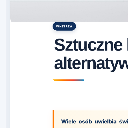
WNĘTRZA
Posted
in
Sztuczne 
alternaty
Wiele osób uwielbia świ