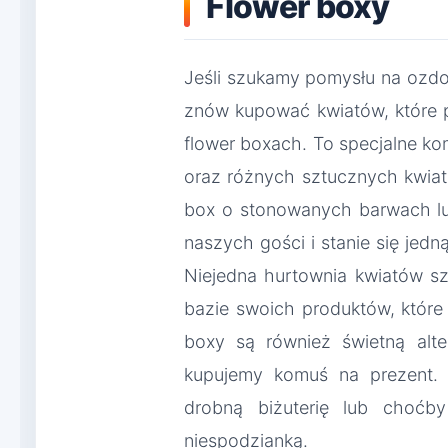
Flower boxy
Jeśli szukamy pomysłu na ozdob
znów kupować kwiatów, które p
flower boxach. To specjalne 
oraz różnych sztucznych kwia
box o stonowanych barwach lu
naszych gości i stanie się jed
Niejedna hurtownia kwiatów s
bazie swoich produktów, któr
boxy są również świetną alte
kupujemy komuś na prezent. 
drobną biżuterię lub choćb
niespodzianką.