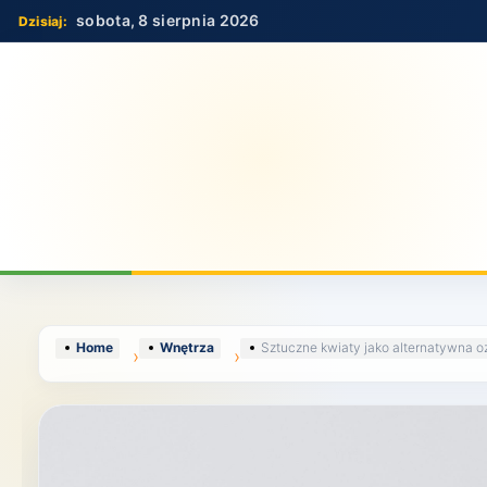
Skip
sobota, 8 sierpnia 2026
to
content
Home
Wnętrza
Sztuczne kwiaty jako alternatywna 