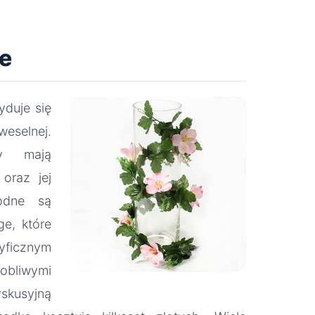
ne
duje się
weselnej.
by mają
oraz jej
odne są
ge, które
ficznym
liwymi
kusyjną