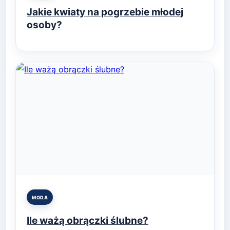
in
Jakie kwiaty na pogrzebie młodej
osoby?
Posted
MODA
in
Ile ważą obrączki ślubne?