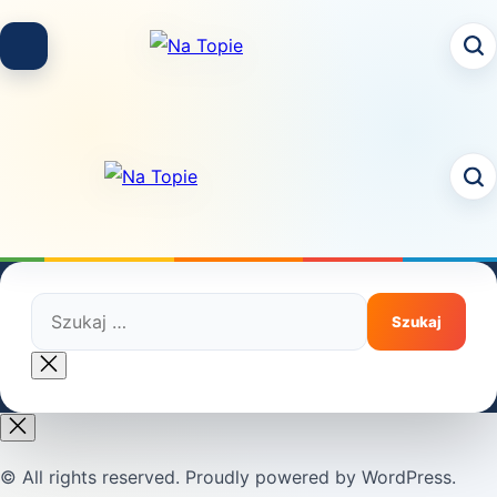
Skip
to
content
Szukaj:
Close
search
© All rights reserved. Proudly powered by WordPress.