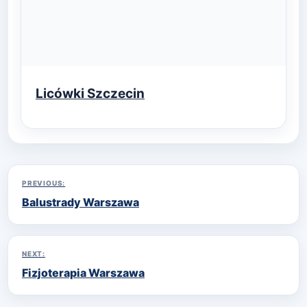
Licówki Szczecin
Nawigacja
PREVIOUS:
Balustrady Warszawa
wpisu
NEXT:
Fizjoterapia Warszawa