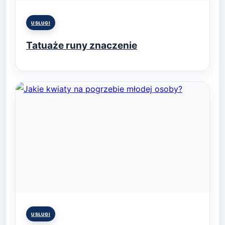
Posted
USŁUGI
in
Tatuaże runy znaczenie
Posted
USŁUGI