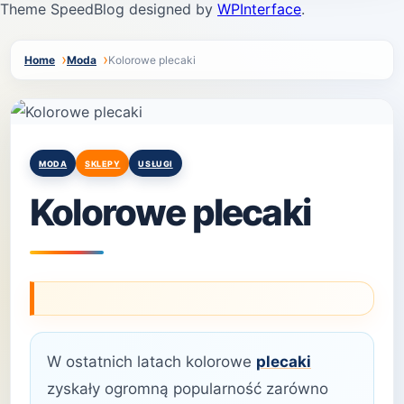
Theme SpeedBlog designed by
WPInterface
.
Home
Moda
Kolorowe plecaki
Posted
MODA
SKLEPY
USŁUGI
in
Kolorowe plecaki
W ostatnich latach kolorowe
plecaki
zyskały ogromną popularność zarówno