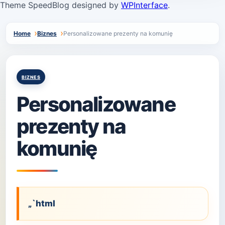
Theme SpeedBlog designed by
WPInterface
.
Home
Biznes
Personalizowane prezenty na komunię
Posted
BIZNES
in
Personalizowane
prezenty na
komunię
„`html