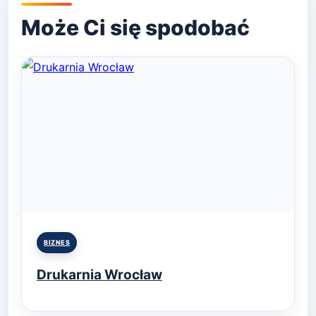
Posted
BIZNES
in
Drukarnia Wrocław