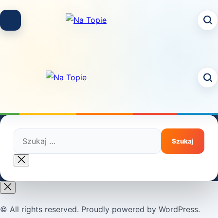
Skip
to
content
Szukaj:
Close
search
© All rights reserved. Proudly powered by WordPress.