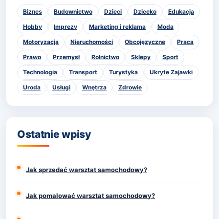
Biznes
Budownictwo
Dzieci
Dziecko
Edukacja
Hobby
Imprezy
Marketing i reklama
Moda
Motoryzacja
Nieruchomości
Obcojęzyczne
Praca
Prawo
Przemysł
Rolnictwo
Sklepy
Sport
Technologia
Transport
Turystyka
Ukryte Zajawki
Uroda
Usługi
Wnętrza
Zdrowie
Ostatnie wpisy
Jak sprzedać warsztat samochodowy?
Jak pomalować warsztat samochodowy?