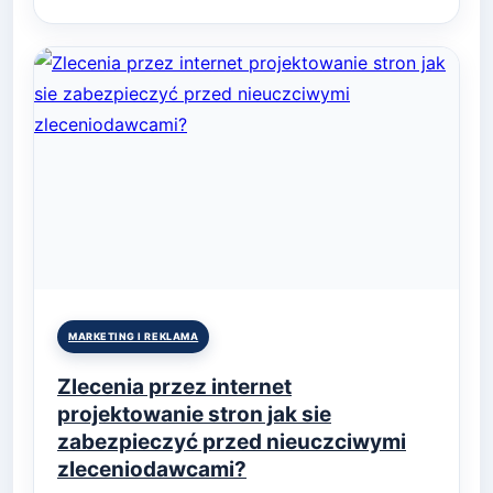
Posted
MARKETING I REKLAMA
in
Zlecenia przez internet
projektowanie stron jak sie
zabezpieczyć przed nieuczciwymi
zleceniodawcami?