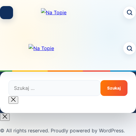
Skip
to
content
Szukaj:
Close
search
© All rights reserved. Proudly powered by WordPress.