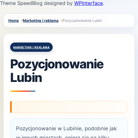
Theme SpeedBlog designed by
WPInterface
.
Home
Marketing i reklama
Pozycjonowanie Lubin
Posted
MARKETING I REKLAMA
in
Pozycjonowanie
Lubin
Pozycjonowanie w Lubinie, podobnie jak
w innych miastach, opiera się na kilku