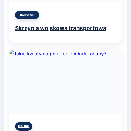
Posted
TRANSPORT
in
Skrzynia wojskowa transportowa
Posted
USŁUGI