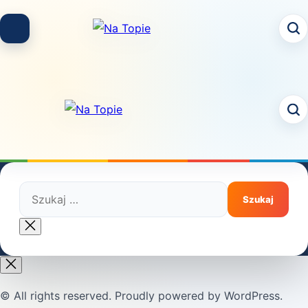
Skip
to
content
Szukaj:
Close
search
© All rights reserved. Proudly powered by WordPress.