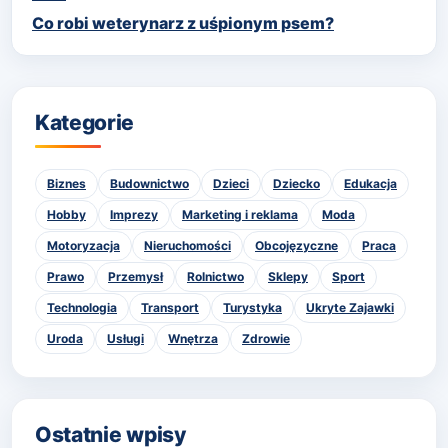
Co robi weterynarz z uśpionym psem?
Kategorie
Biznes
Budownictwo
Dzieci
Dziecko
Edukacja
Hobby
Imprezy
Marketing i reklama
Moda
Motoryzacja
Nieruchomości
Obcojęzyczne
Praca
Prawo
Przemysł
Rolnictwo
Sklepy
Sport
Technologia
Transport
Turystyka
Ukryte Zajawki
Uroda
Usługi
Wnętrza
Zdrowie
Ostatnie wpisy