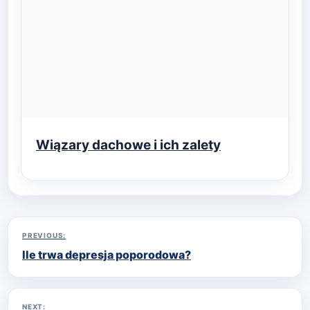
Wiązary dachowe i ich zalety
Nawigacja
PREVIOUS:
Ile trwa depresja poporodowa?
wpisu
NEXT: