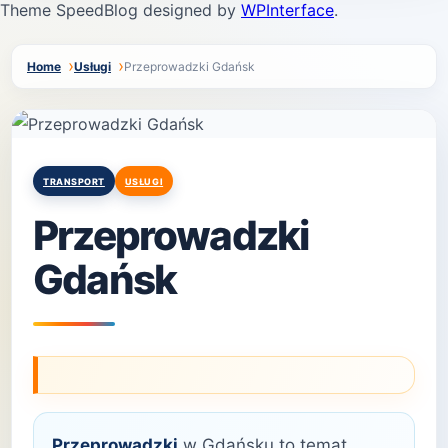
Theme SpeedBlog designed by
WPInterface
.
Home
Usługi
Przeprowadzki Gdańsk
Posted
TRANSPORT
USŁUGI
in
Przeprowadzki
Gdańsk
Przeprowadzki
w Gdańsku to temat,