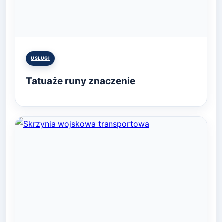
Posted
USŁUGI
in
Tatuaże runy znaczenie