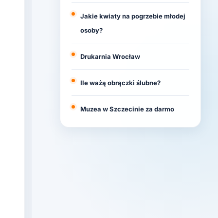
Jakie kwiaty na pogrzebie młodej
osoby?
Drukarnia Wrocław
Ile ważą obrączki ślubne?
Muzea w Szczecinie za darmo