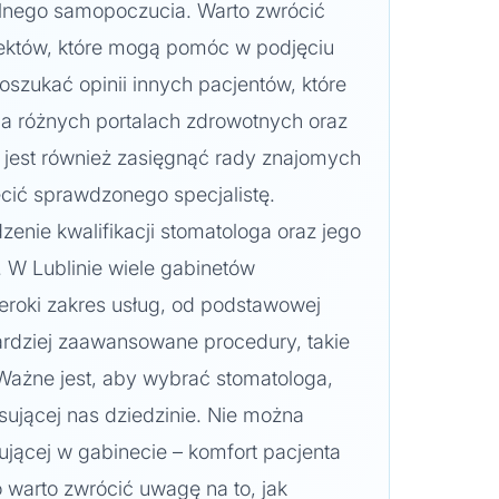
gólnego samopoczucia. Warto zwrócić
pektów, które mogą pomóc w podjęciu
oszukać opinii innych pacjentów, które
na różnych portalach zdrowotnych oraz
 jest również zasięgnąć rady znajomych
ecić sprawdzonego specjalistę.
zenie kwalifikacji stomatologa oraz jego
W Lublinie wiele gabinetów
eroki zakres usług, od podstawowej
ardziej zaawansowane procedury, takie
 Ważne jest, aby wybrać stomatologa,
resującej nas dziedzinie. Nie można
jącej w gabinecie – komfort pacjenta
go warto zwrócić uwagę na to, jak