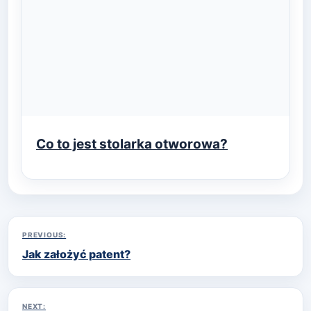
Co to jest stolarka otworowa?
Nawigacja
PREVIOUS:
Jak założyć patent?
wpisu
NEXT: