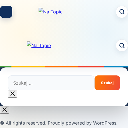
Skip
to
content
Szukaj:
Close
search
© All rights reserved. Proudly powered by WordPress.