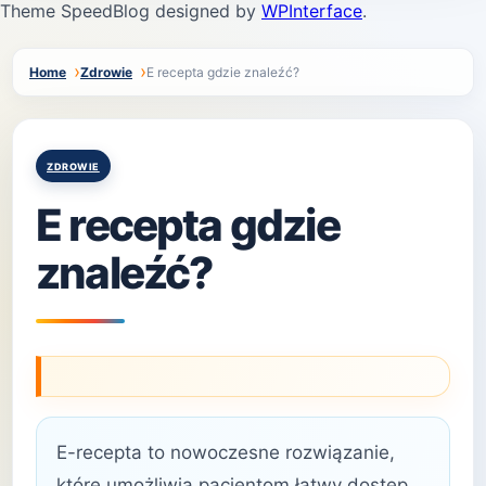
Theme SpeedBlog designed by
WPInterface
.
Home
Zdrowie
E recepta gdzie znaleźć?
Posted
ZDROWIE
in
E recepta gdzie
znaleźć?
E-recepta to nowoczesne rozwiązanie,
które umożliwia pacjentom łatwy dostęp