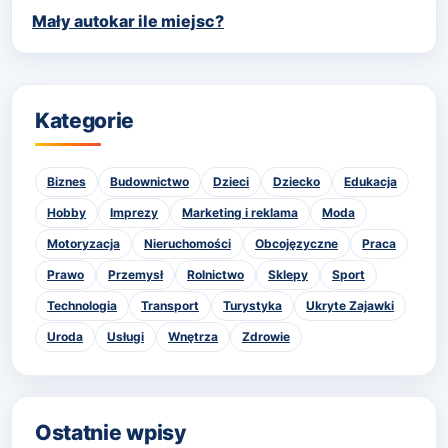
Mały autokar ile miejsc?
Kategorie
Biznes
Budownictwo
Dzieci
Dziecko
Edukacja
Hobby
Imprezy
Marketing i reklama
Moda
Motoryzacja
Nieruchomości
Obcojęzyczne
Praca
Prawo
Przemysł
Rolnictwo
Sklepy
Sport
Technologia
Transport
Turystyka
Ukryte Zajawki
Uroda
Usługi
Wnętrza
Zdrowie
Ostatnie wpisy