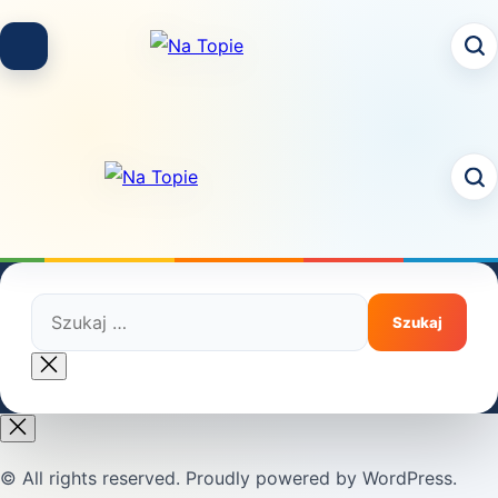
Skip
to
content
Szukaj:
Close
search
© All rights reserved. Proudly powered by WordPress.