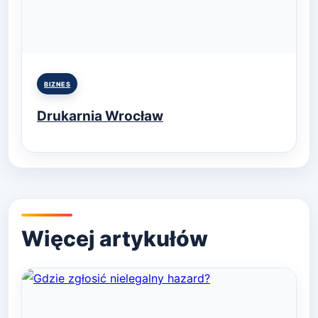
Posted
BIZNES
in
Drukarnia Wrocław