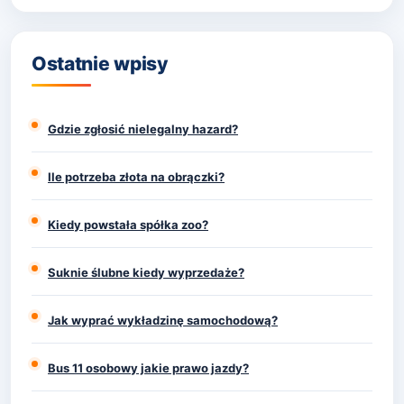
Ostatnie wpisy
Gdzie zgłosić nielegalny hazard?
Ile potrzeba złota na obrączki?
Kiedy powstała spółka zoo?
Suknie ślubne kiedy wyprzedaże?
Jak wyprać wykładzinę samochodową?
Bus 11 osobowy jakie prawo jazdy?