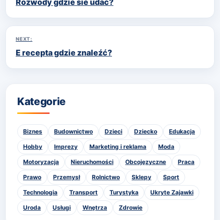
Rozwody gdzie sie udać?
wpisu
NEXT:
E recepta gdzie znaleźć?
Kategorie
Biznes
Budownictwo
Dzieci
Dziecko
Edukacja
Hobby
Imprezy
Marketing i reklama
Moda
Motoryzacja
Nieruchomości
Obcojęzyczne
Praca
Prawo
Przemysł
Rolnictwo
Sklepy
Sport
Technologia
Transport
Turystyka
Ukryte Zajawki
Uroda
Usługi
Wnętrza
Zdrowie