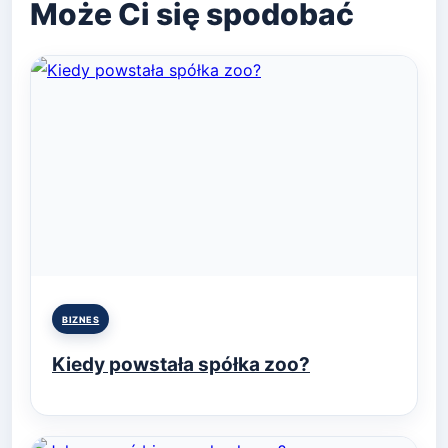
Posted
BIZNES
in
Kiedy powstała spółka zoo?