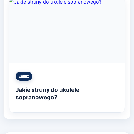
Posted
HOBBY
in
Jakie struny do ukulele
sopranowego?