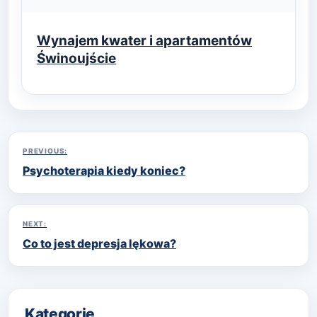
Wynajem kwater i apartamentów
Świnoujście
Nawigacja
PREVIOUS:
Psychoterapia kiedy koniec?
wpisu
NEXT:
Co to jest depresja lękowa?
Kategorie