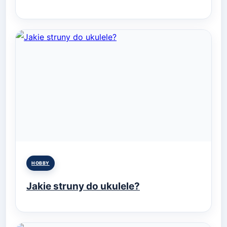
Posted
HOBBY
in
Jakie struny do ukulele?