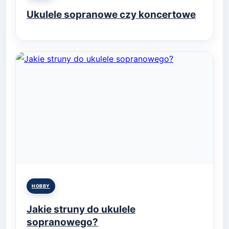
in
Ukulele sopranowe czy koncertowe
Posted
HOBBY
in
Jakie struny do ukulele
sopranowego?