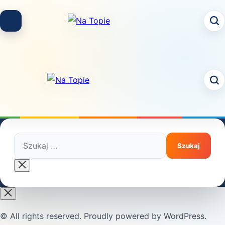
Skip
to
content
Szukaj:
Close
search
© All rights reserved. Proudly powered by WordPress.