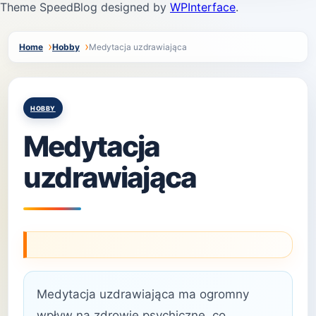
Theme SpeedBlog designed by
WPInterface
.
Home
Hobby
Medytacja uzdrawiająca
Posted
HOBBY
in
Medytacja
uzdrawiająca
Medytacja uzdrawiająca ma ogromny
wpływ na zdrowie psychiczne, co