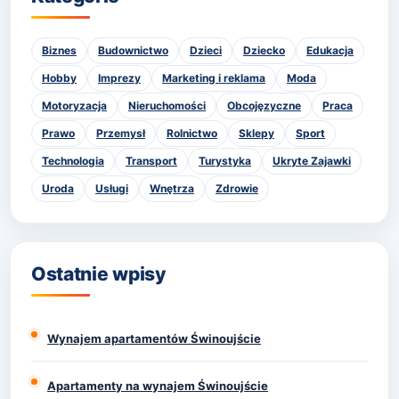
Biznes
Budownictwo
Dzieci
Dziecko
Edukacja
Hobby
Imprezy
Marketing i reklama
Moda
Motoryzacja
Nieruchomości
Obcojęzyczne
Praca
Prawo
Przemysł
Rolnictwo
Sklepy
Sport
Technologia
Transport
Turystyka
Ukryte Zajawki
Uroda
Usługi
Wnętrza
Zdrowie
Ostatnie wpisy
Wynajem apartamentów Świnoujście
Apartamenty na wynajem Świnoujście