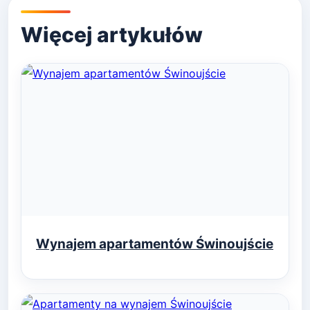
Wynajem apartamentów Świnoujście